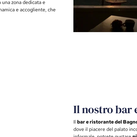
in una zona dedicata e
inamica e accogliente, che
Il nostro bar 
Il
bar e ristorante del Bag
dove il piacere del palato inc
informale, potrete gustare
p