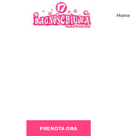
Home
Bagnoschiuma 17
Il cuore giovane e vivace della spiaggia di Cesena
PRENOTA ORA