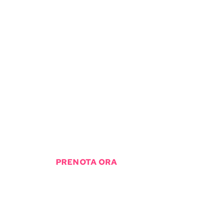
Prenota
Prenota il tuo ombrellone online e
assicurati un posto in prima fila per goderti
una giornata di sole e mare senza
preoccupazioni.
PRENOTA ORA