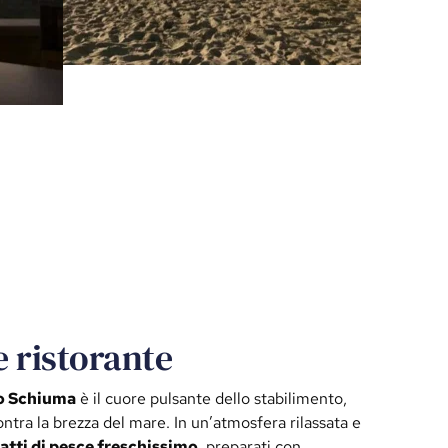
e ristorante
no Schiuma
è il cuore pulsante dello stabilimento,
ontra la brezza del mare. In un’atmosfera rilassata e
iatti di pesce freschissimo
, preparati con